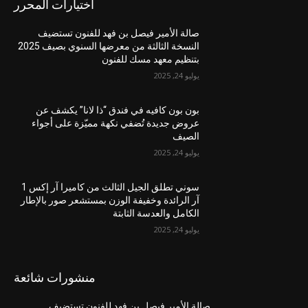
اختيارات المحرر
صالة الأمير فيصل بن فهد للفنون تستضيف
النسخة الثالثة من معرضها السنوي بصيف 2025
بتنظيم معهد مسك للفنون
يوليو 24, 2025
بون بون كافيه في فندق “ذا لانا” يكشف عن
عروض جديدة تُضفي نكهة مميّزة على أجواء
الصيف
يوليو 24, 2025
سوني تطلق الجيل الثالث من كاميرا آر إكس 1
آر الرائدة وخفيفة الوزن بمستشعر صور بالإطار
الكامل والعدسة الثابتة
يوليو 24, 2025
منشورات شائعة
صالة الأمير فيصل بن فهد للفنون تستضيف