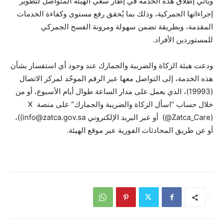
ويأتي إطلاق هذه الخدمة في إطار سعي الهيئة المتواصل لتطوير
إجراءاتها الجمركية، وذلك بما يُحقق رفع مستوى وكفاءة الخدمات
المقدمة، وبطريقة تضمن سهولة ومرونة الفسح الجمركي
للمستوردين الأفراد.
ودعت هيئة الزكاة والضريبة والجمارك عند وجود أي استفسار بشأن
هذه الخدمة، إلى التواصل معها عبر الرقم الموحّد لمركز الاتصال
(19993)، الذي يعمل على مدار الساعة طوال أيام الأسبوع، أو من
خلال حساب “اسأل الزكاة والضريبة والجمارك” على منصة X
(@Zatca_Care) أو عبر البريد الإلكتروني info@zatca.gov.sa))،
أو عن طريق المحادثات الفورية عبر موقع الهيئة.