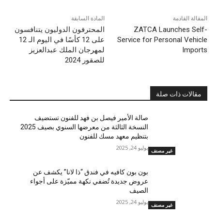
المقالة القادمة
المادة السابقة
ZATCA Launches Self-
المحترفون الدوليون يتنافسون
Service for Personal Vehicle
على 12 كأسًا في اليوم الـ 12
Imports
لمهرجان الملك عبدالعزيز
للصقور 2024
مقالات ذات صلة
صالة الأمير فيصل بن فهد للفنون تستضيف
النسخة الثالثة من معرضها السنوي بصيف 2025
بتنظيم معهد مسك للفنون
يوليو 24, 2025
غير مصنف
بون بون كافيه في فندق “ذا لانا” يكشف عن
عروض جديدة تُضفي نكهة مميّزة على أجواء
الصيف
يوليو 24, 2025
غير مصنف