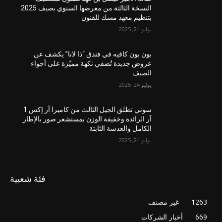
النسخة الثالثة من معرضها السنوي بصيف 2025
بتنظيم معهد مسك للفنون
يوليو 24, 2025
بون بون كافيه في فندق “ذا لانا” يكشف عن
عروض جديدة تُضفي نكهة مميّزة على أجواء
الصيف
يوليو 24, 2025
سوني تطلق الجيل الثالث من كاميرا آر إكس 1
آر الرائدة وخفيفة الوزن بمستشعر صور بالإطار
الكامل والعدسة الثابتة
يوليو 24, 2025
فئة شعبية
1263
غير مصنف
669
أخبار الشركات