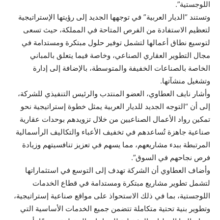
اللوجستية”.
وتستند “الديار العربية” في توجهها الجديد إلى رؤيتها الإستراتيجية
لتعظيم الاستفادة من الفرص المتاحة في المملكة، حيث تسعى
لتوسيع نطاق أعمالها لتشمل توفير حلول مبتكرة ومستدامة في
مجال التطوير العقاري الصناعي، وخاصة فيما يتعلق بالمباني
الخاصة بالصناعات الخفيفة والمتوسطة، بالإضافة إلى إدارة
وتشغيل منشآتها.
وأشار نايف العطاوي، العضو المنتدب والرئيس التنفيذي للشركة،
إلى أن “التوجه الجديد للديار العربية يمثل خطوة إستراتيجية نحو
تمكين رواد الأعمال الصناعيين من خلال تزويدهم بوحدات عقارية
صناعية جاهزة تُساعدهم في تخفيف الأعباء والتكاليف الرأسمالية
المرتبطة ببدء مشاريعهم، مما يسهم في تعزيز تنافسيتهم وزيادة
فرص نجاحهم في السوق”.
وأضاف العطاوي أن الشركة تهدف إلى التوسع في استثماراتها
لتشمل تطوير مشاريع مبتكرة ومستدامة في قطاع الخدمات
اللوجستية، بما في ذلك الاستحواذ على مواقع صناعية إستراتيجية،
وتطوير بنية تحتية متكاملة تتضمن جميع الخدمات الأساسية التي