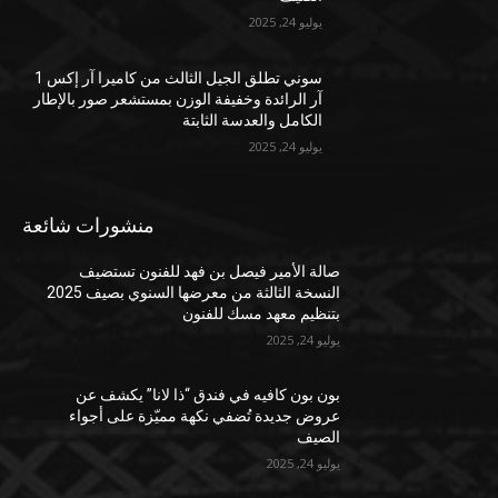
يوليو 24, 2025
سوني تطلق الجيل الثالث من كاميرا آر إكس 1
آر الرائدة وخفيفة الوزن بمستشعر صور بالإطار
الكامل والعدسة الثابتة
يوليو 24, 2025
منشورات شائعة
صالة الأمير فيصل بن فهد للفنون تستضيف
النسخة الثالثة من معرضها السنوي بصيف 2025
بتنظيم معهد مسك للفنون
يوليو 24, 2025
بون بون كافيه في فندق “ذا لانا” يكشف عن
عروض جديدة تُضفي نكهة مميّزة على أجواء
الصيف
يوليو 24, 2025