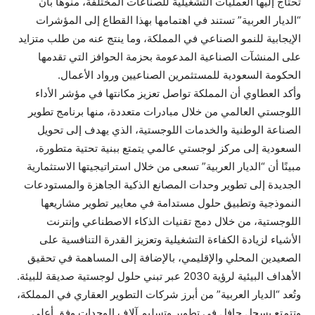
تحتاج إليها العمليات التشغيلية للصناعات المختلفة، منوهًا بأن
“الديار العربية” تستند في اهتمامها بهذا القطاع إلى المؤشرات
الإيجابية للنمو الصناعي في المملكة، وما ينتج عنه من طلب متزايد
على المنشآت الصناعية المدعومة بحزمة الحوافز التي تقدمها
الحكومة السعودية للمستثمرين الصناعيين ورواد الأعمال.
وأكد العطاوي أن المملكة تواصل تعزيز مكانتها في مؤشر الأداء
اللوجستي العالمي من خلال مبادرات متعددة، منها برنامج تطوير
الصناعة الوطنية والخدمات اللوجستية، الذي يهدف إلى تحويل
السعودية إلى مركز لوجستي عالمي يتمتع ببنية تحتية متطورة،
مبينًا أن “الديار العربية” تسعى من خلال استراتيجيتها الاستثمارية
الجديدة إلى تطوير وحدات المصانع الذكية الجاهزة والمستودعات
النموذجية وتطبيق حلول مستدامة في معايير تطوير مشاريعها
اللوجستية، من خلال دمج تقنيات الذكاء الاصطناعي وإنترنت
الأشياء لزيادة الكفاءة التشغيلية وتعزيز القدرة التنافسية على
الصعيدين المحلي والإقليمي، بالإضافة إلى المساهمة في تحقيق
الأهداف البيئية لرؤية 2030 عبر تبني حلول لوجستية صديقة للبيئة.
وتُعد “الديار العربية” من أبرز شركات التطوير العقاري في المملكة،
وتتمتع بسجل حافل في تطوير وتسليم آلاف الوحدات وفق أعلى