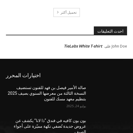
تحميل أكثر
احدث التعليقات
TieLabs White T-shirt
John Doe
على
اختيارات المحرر
صالة الأمير فيصل بن فهد للفنون تستضيف
النسخة الثالثة من معرضها السنوي بصيف 2025
بتنظيم معهد مسك للفنون
يوليو 24, 2025
بون بون كافيه في فندق “ذا لانا” يكشف عن
عروض جديدة تُضفي نكهة مميّزة على أجواء
الصيف