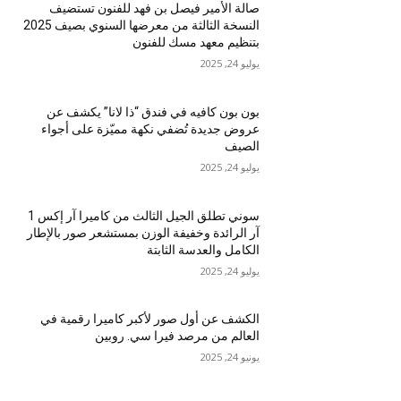
صالة الأمير فيصل بن فهد للفنون تستضيف
النسخة الثالثة من معرضها السنوي بصيف 2025
بتنظيم معهد مسك للفنون
يوليو 24, 2025
بون بون كافيه في فندق “ذا لانا” يكشف عن
عروض جديدة تُضفي نكهة مميّزة على أجواء
الصيف
يوليو 24, 2025
سوني تطلق الجيل الثالث من كاميرا آر إكس 1
آر الرائدة وخفيفة الوزن بمستشعر صور بالإطار
الكامل والعدسة الثابتة
يوليو 24, 2025
الكشف عن أول صور لأكبر كاميرا رقمية في
العالم من مرصد فيرا سي. روبين
يونيو 24, 2025