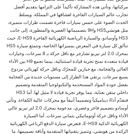
مركباتها، وتأتي هذه المشاركة تأكيداً على التزامها بتقديم أفضل
تجارب عالم السيارات الفاخرة لعشاقها في المملكة. ويسلط
الحدث الضوء على خمس سيارات فاخرة تضمنت طرازات متميزة،
مثل هونشيHS5 و9H بتصميماتها العصرية والمتطورة، إلى جانب
HS3 وأوسادو، والسيارة الرياضية الكهربائية الفاخرة E-HS9، حيث
تتألق كل سيارة في المعرض بمميزاتها الخاصة، وتتمتع سيارة HS5
بمحرك 2.0 لتر تيربو تشارجر مع ناقل حركة بـ 8 سرعات، وخيارات
قيادة متعددة تمنح تجربة قيادة استثنائية، بينما تجمع H9 بين الأداء
العالي والفخامة، مع خيارين للمحرّك وناقل حركة كهربائي مزدوج
بسبع سرعات. يرتقي هذا الطراز إلى مستويات جديدة من الفخامة
بفضل جودة المواد المستخدمة والتكنولوجيا المتقدمة وتصميم
داخلي متقن بعناية، مما يوفر تجربة قيادة لا مثيل لها. أما HS3
فتقدّم أداءً ديناميكياً وتصميماً أنيقاً مع محركات عالية الكفاءة. وتأتي
أوسادو بتصميم فاخر وعصري، مدعومة بمحرك 2.0 لتر تيربو عالي
الأداء وناقل حركة أوتوماتيكي بثماني سرعات. أما السيارة
الكهربائية الذكية E-HS9، فتعرض سيارة الدفع الرباعي الكهربائية
الرائدة من هونشي، وتتميز بتقنياتها المتقدمة وأناقة تصميمها، ما