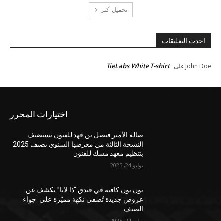
تحميل أكثر
احدث التعليقات
TieLabs White T-shirt
John Doe
على
اختيارات المحرر
صالة الأمير فيصل بن فهد للفنون تستضيف
النسخة الثالثة من معرضها السنوي بصيف 2025
بتنظيم معهد مسك للفنون
يوليو 24, 2025
بون بون كافيه في فندق “ذا لانا” يكشف عن
عروض جديدة تُضفي نكهة مميّزة على أجواء
الصيف
يوليو 24, 2025